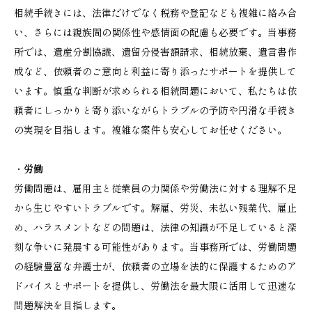
相続手続きには、法律だけでなく税務や登記なども複雑に絡み合
い、さらには親族間の関係性や感情面の配慮も必要です。当事務
所では、遺産分割協議、遺留分侵害額請求、相続放棄、遺言書作
成など、依頼者のご意向と利益に寄り添ったサポートを提供して
います。慎重な判断が求められる相続問題において、私たちは依
頼者にしっかりと寄り添いながらトラブルの予防や円滑な手続き
の実現を目指します。複雑な案件も安心してお任せください。
・
労働
労働問題は、雇用主と従業員の力関係や労働法に対する理解不足
から生じやすいトラブルです。解雇、労災、未払い残業代、雇止
め、ハラスメントなどの問題は、法律の知識が不足していると深
刻な争いに発展する可能性があります。当事務所では、労働問題
の経験豊富な弁護士が、依頼者の立場を法的に保護するためのア
ドバイスとサポートを提供し、労働法を最大限に活用して迅速な
問題解決を目指します。